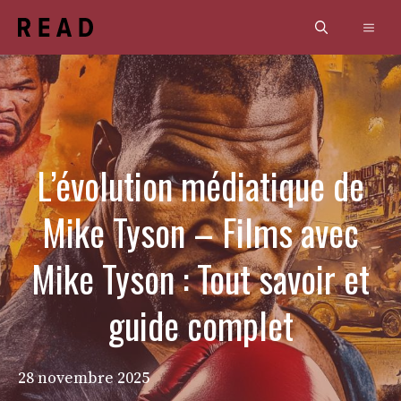
Aller
Men
au
contenu
L’évolution médiatique de
Mike Tyson – Films avec
Mike Tyson : Tout savoir et
guide complet
28 novembre 2025