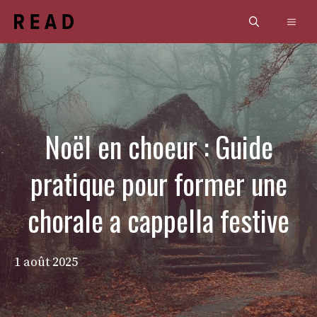
Aller
Men
au
contenu
Noël en choeur : Guide
pratique pour former une
chorale a cappella festive
1 août 2025